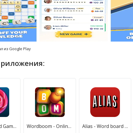
л из Google Play
приложения:
Word 3: Word Game (Ворд 3) [МОД Mega Pack] APK Android
Wordboom - Online Word Game [МОД Все открыто] APK Android
Alias - Word board game (Алиас) [МОД Все открыто] APK Android