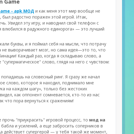
un Game
 Game - apk МОД
и как меня этот мир вообще не
, был радостно поражен этой игрой. Итак,
чь. Увидел эту игру, и наводнил свой телефон с
, я влюбился в радужного единорога» — это лучший
ькали буквы, и я поймал себя на мысли, что потрачу
на не выворачивает мозг, но сама идея—это то, что
инации! Каждый раз, когда я складываю слово, а
"супермагическое" слово, глядя на него с чувством:
 попадаешь на словесный ринг. Я сразу же начал
ое слово, которое я находил, поднимало мне
ука на каждом шагу», только без жестоких
увидел, как оппонент сомневается, кто-то из нас
так что пора вернуться к сражениям!
е прочь "приукрасить" игровой процесс, то
мод на
бабла и усилений, а еще забросить соперников в
да действует супергерой — у тебя такой же момент,