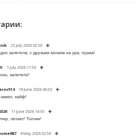
арии:
nik
22 July 2026 02:50
одно залетела, с друзьми катаем на ура, пушка!
81
1 July 2026 11:50
гонь, залетело!
arov514
19 June 2026 06:50
 замес, кайф!
6326
11 June 2026 14:50
упер, летает! Топчик!
home987
4 May 2026 02:50