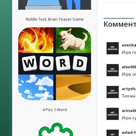
Riddle Test: Brain Teaser Game
Коммент
asenka
Игра г
alex00
Игра о
artysh
Топчик
4 Pics 1 Word
arina0
Игра с
avlad-