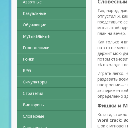
Словесный 
Азартные
Так, народ, да
Казуальные
отпустил! Я, к
представьте се
Обучающие
мыслью: «А вдр
план на вечер.
Музыкальные
Как только я в
Головоломки
на это не мене
держит мою душ
Гонки
потом становит
«А в колоде тв
RPG
Играть легко. 
раздавать всем
Симуляторы
настроение—это
экспериментов!
Стратегии
определенно зд
Викторины
Фишки и М
Кстати, стоило
Словесные
Word Crack: B
шок с мгновенн
Спортивные