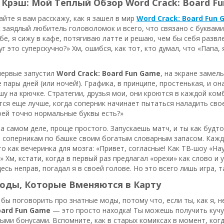
Крэш: Мой Теплый Обзор Word Crack: Board F
вайте я вам расскажу, как я зашел в мир
Word Crack: Board Fun
ак заядлый любитель головоломок и всего, что связано с буквами
бе, я сижу в кафе, потягиваю латте и решаю, чем бы себя развле
уг это суперскучно?» Хм, ошибся, как тот, кто думал, что «Папа
первые запустил
Word Crack: Board Fun Game
, на экране замел
е пары дней (или ночей!). Графика, в принципе, простенькая, и о
у на крючке. Стратегии, друзья мои, они кроются в каждой комб
ся еще лучше, когда соперник начинает пытаться наладить свое 
оей точно нормальные буквы есть?»
На самом деле, проще простого. Запускаешь матч, и ты как будто
 соперникам по башке своим богатым словарным запасом. Кажд
 как вечеринка для мозга: «Привет, согласные! Как ТВ-шоу «На
» Хм, кстати, когда в первый раз предлагал «орехи» как слово и 
есь неправ, погадал я в своей голове. Но это всего лишь игра, 
оды, Которые Вменяются в Карту
 бы поговорить про знатные моды, потому что, если ты, как я, н
oard Fun Game
— это просто находка! Ты можешь получить кучу 
ыми бонусами. Вспомните, как в старых комиксах в момент, ког