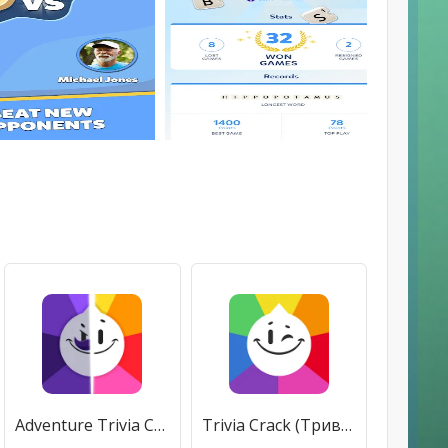
Adventure Trivia Crack (Тривия Крэк Приключение) [МОД Все открыто] APK Android
Trivia Crack (Тривия Крак) [МОД Unlocked] APK Android