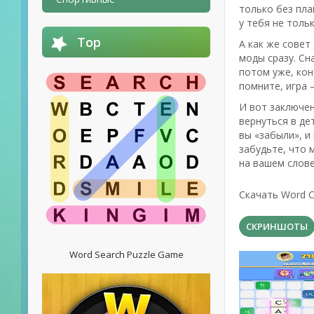
только без пла
у тебя не толь
Top
А как же совет
моды сразу. Сн
потом уже, кон
помните, игра 
И вот заключе
вернуться в де
вы «забыли», и
забудьте, что
на вашем слове
Скачать Word C
СКРИНШОТЫ
Word Search Puzzle Game