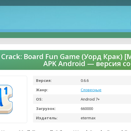
 Crack: Board Fun Game (Уорд Крак)
APK Android — версия с
Версия:
0.6.6
Жанр:
Словесные
OS:
Android 7+
Загрузок:
660000
Издатель:
etermax