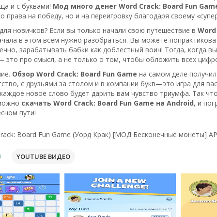
ща и с буквами!
Мод много денег Word Crack: Board Fun Gam
ко права на победу, но и на переигровку благодаря своему «суп
 для новичков? Если вы только начали свою путешествие в
Word 
ачала в этом всем нужно разобраться. Вы можете попрактиковат
ечно, зарабатывать бабки как доблестный воин! Тогда, когда вы
— это про смысл, а не только о том, чтобы обложить всех цифр
ние.
Обзор Word Crack: Board Fun Game
на самом деле получил
тство, с друзьями за столом и в компании букв—это игра для вас
 каждое новое слово будет дарить вам чувство триумфа. Так чт
 можно
скачать Word Crack: Board Fun Game на Android
, и по
сном пути!
rack: Board Fun Game (Уорд Крак) [МОД Бесконечные монеты] AP
YOUTUBE ВИДЕО