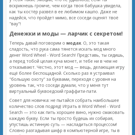
вскрикнешь громче, чем когда твоя бабушка увидела,
как ты костёр развёл в ее любимом кашпо. Даже не
надейся, что пройдет мимо, все соседи оценят твоё
"вау"!
Денежки и моды — ларчик с секретом!
Теперь давай поговорим о
модах
. О, это такая
сладость, что рука сама тянется искать мод много
денег Word Wheel - Word Search! Представь, ты сидишь,
а перед тобой целая куча монет, и тебе ни в чем не
отказывают. Честно, этот мод — вещь, делающая игру
ещё более беспощадной. Сколько раз я устраивал
"большую охоту" за буквами, переходя с уровня на
уровень так, что соседи думали, что у меня тут
виртуальный буквоедский граффити-пати.
Совет для новичка: не пытайся собрать наибольшее
количество слов подряд! Играть в Word Wheel - Word
Search — это как пить хорошее вино, нужно смаковать
каждую букву. Если ты просто будешь их собирая,
упустишь истинную суть — насладиться процессом!
Словно разгадывая шифр в компьютерной игре, ты в