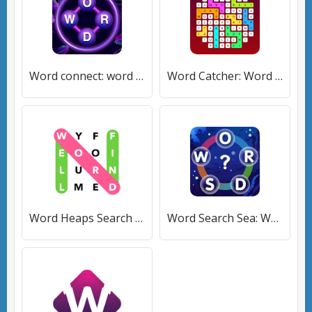
Word connect: word search game [МОД Все открыто] APK Android
Word Catcher: Word Search [МОД Unlocked] APK Android
Word Heaps Search - Word Games (Ворд Хипс Срч) [МОД Бесконечные монеты] APK Android
Word Search Sea: Word Puzzle [МОД Все открыто] APK Android