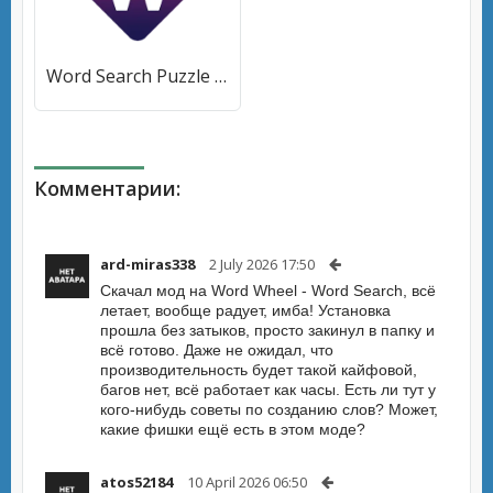
Word Search Puzzle (Уорд Срч Пазл) [МОД Premium] APK Android
Комментарии:
ard-miras338
2 July 2026 17:50
Скачал мод на Word Wheel - Word Search, всё
летает, вообще радует, имба! Установка
прошла без затыков, просто закинул в папку и
всё готово. Даже не ожидал, что
производительность будет такой кайфовой,
багов нет, всё работает как часы. Есть ли тут у
кого-нибудь советы по созданию слов? Может,
какие фишки ещё есть в этом моде?
atos52184
10 April 2026 06:50