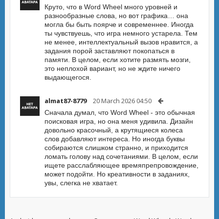
Круто, что в Word Wheel много уровней и
разнообразные слова, но вот графика… она
могла бы быть поярче и современнее. Иногда
ты чувствуешь, что игра немного устарела. Тем
не менее, интеллектуальный вызов нравится, а
задания порой заставляют покопаться в
памяти. В целом, если хотите размять мозги,
это неплохой вариант, но не ждите ничего
выдающегося.
almat87-8779
20 March 2026 04:50
Сначала думал, что Word Wheel - это обычная
поисковая игра, но она меня удивила. Дизайн
довольно красочный, а крутящиеся колеса
слов добавляют интереса. Но иногда буквы
собираются слишком странно, и приходится
ломать голову над сочетаниями. В целом, если
ищете расслабляющее времяпрепровождение,
может подойти. Но креативности в заданиях,
увы, слегка не хватает.