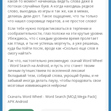
какой-то момент начинаешь видеть слова даже в
потоках случайных букв. А когда находишь редкое
слово, выходишь из игры и так же, как в мемах,
делаешь дизи-дзот. Такое ощущение, что ты только
что нашел сокровище пиратов, а не простое слово!
Если тебе нужно попрактиковаться в терпении и
сообразительности, глаз положи на эти крутые уровни.
Убеждаюсь, что с каждым уровнем время пролетает
как птица, и ты не успеешь моргнуть, а уже решаешь,
куда бы пойти после, вроде как «Сколько еще слов я
смогу найти?»
Так что, настоятельно рекомендую: скачай Word Wheel
- Word Search на Android, и пусть это станет твоим
личным путешествием по вселенной лексики!
Вкладывай тези, собирай слова, укрощай буквы, и не
забывай иногда делать паузу, чтобы порадовать свои
мозговые извивающиеся нейроны!
Скачать Word Wheel - Word Search [МОД Mega Pack]
APK Android