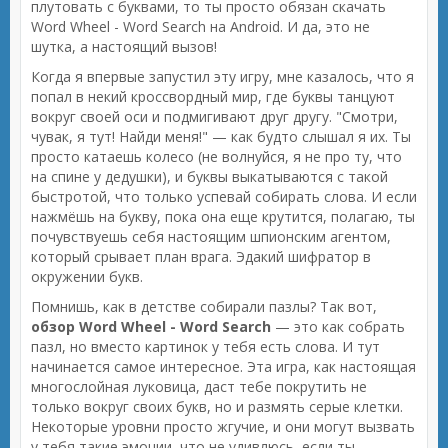
плутовать с буквами, то ты просто обязан скачать
Word Wheel - Word Search на Android. И да, это не
шутка, а настоящий вызов!
Когда я впервые запустил эту игру, мне казалось, что я
попал в некий кроссвордный мир, где буквы танцуют
вокруг своей оси и подмигивают друг другу. "Смотри,
чувак, я тут! Найди меня!" — как будто слышал я их. Ты
просто катаешь колесо (не волнуйся, я не про ту, что
на спине у дедушки), и буквы выкатываются с такой
быстротой, что только успевай собирать слова. И если
нажмёшь на букву, пока она еще крутится, полагаю, ты
почувствуешь себя настоящим шпионским агентом,
который срывает план врага. Эдакий шифратор в
окружении букв.
Помнишь, как в детстве собирали пазлы? Так вот,
обзор Word Wheel - Word Search
— это как собрать
пазл, но вместо картинок у тебя есть слова. И тут
начинается самое интересное. Эта игра, как настоящая
многослойная луковица, даст тебе покрутить не
только вокруг своих букв, но и размять серые клетки.
Некоторые уровни просто жгучие, и они могут вызвать
у тебя такие эмоции, что не удивлюсь, если ты