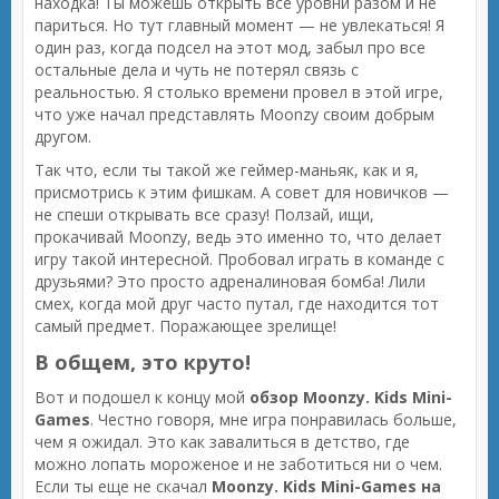
находка! Ты можешь открыть все уровни разом и не
париться. Но тут главный момент — не увлекаться! Я
один раз, когда подсел на этот мод, забыл про все
остальные дела и чуть не потерял связь с
реальностью. Я столько времени провел в этой игре,
что уже начал представлять Moonzy своим добрым
другом.
Так что, если ты такой же геймер-маньяк, как и я,
присмотрись к этим фишкам. А совет для новичков —
не спеши открывать все сразу! Ползай, ищи,
прокачивай Moonzy, ведь это именно то, что делает
игру такой интересной. Пробовал играть в команде с
друзьями? Это просто адреналиновая бомба! Лили
смех, когда мой друг часто путал, где находится тот
самый предмет. Поражающее зрелище!
В общем, это круто!
Вот и подошел к концу мой
обзор Moonzy. Kids Mini-
Games
. Честно говоря, мне игра понравилась больше,
чем я ожидал. Это как завалиться в детство, где
можно лопать мороженое и не заботиться ни о чем.
Если ты еще не скачал
Moonzy. Kids Mini-Games на