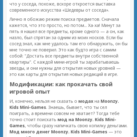
что у соседа, похоже, вскоре откроется выставка
современного искусства «Шедевры от соседа».
Лично я обожаю режим поиска предметов. Сначала
кажется, что это просто, но потом... Ха-ха! Минут за
пять я нашел все предметы, кроме одного — а он, как
назло, был спрятан за одним из моих носков. Если бы
сосед знал, как мне удалось там его обнаружить, он бы
мне точно не поверил. Это как будто игра с самим
собой: "Достать все предметы внутри собственной
квартиры". С каждой мини-игрой ты зарабатываешь
звезды, и они нужны для открытия новых уровней —
это как карты для открытия новых редакций в игре.
Модификации: как прокачать свой
игровой опыт
И, конечно, нельзя не сказать о
модах
на
Moonzy.
Kids Mini-Games
. Знаешь, бывает, что ты сел
поиграть, а времени совсем не хватает? Тогда тебе
точно стоит поискать
мод на Moonzy. Kids Mini-
Games
, чтобы сразу напичкать свою копилку деньгами.
Мод много денег Moonzy. Kids Mini-Games
— это