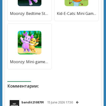
Moonzy: Bedtime Stories [МОД Все открыто] APK Android
Kid-E-Cats: Mini Games [МОД Premium] APK Android
Moonzy: Mini-games for Kids [МОД Все открыто] APK Android
Комментарии:
bandit2108791
15 June 2026 17:50