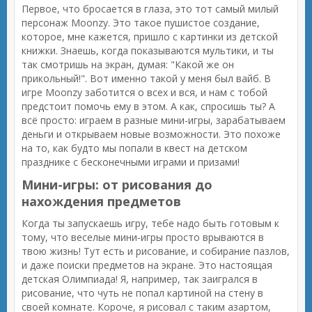
Первое, что бросается в глаза, это тот самый милый
персонаж Moonzy. Это такое пушистое создание,
которое, мне кажется, пришло с картинки из детской
книжки. Знаешь, когда показываются мультики, и ты
так смотришь на экран, думая: "Какой же он
прикольный!". Вот именно такой у меня был вайб. В
игре Moonzy заботится о всех и вся, и нам с тобой
предстоит помочь ему в этом. А как, спросишь ты? А
всё просто: играем в разные мини-игры, зарабатываем
деньги и открываем новые возможности. Это похоже
на то, как будто мы попали в квест на детском
празднике с бесконечными играми и призами!
Мини-игры: от рисования до
нахождения предметов
Когда ты запускаешь игру, тебе надо быть готовым к
тому, что веселые мини-игры просто врываются в
твою жизнь! Тут есть и рисование, и собирание пазлов,
и даже поиски предметов на экране. Это настоящая
детская Олимпиада! Я, например, так заигрался в
рисование, что чуть не попал картиной на стену в
своей комнате. Короче, я рисовал с таким азартом,