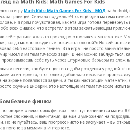
ляд на Math Kids: Math Games For Kids
лся на игру
Math Kids: Math Games For Kids - МОД
на Android,
уск за границей. Сначала подумал: «Что, ещё одна математическая
голове, и я прям почувствовал, как эта игра готова перевернут
 обо всех фишках, что встретил в этом захватывающем приключ
яю себе: раньше я как-то прохладно относился к математике. У
ия, когда можно покурить и покачать головой?» Но сейчас все 
твовал себя настоящим гением. Эта игра - не просто занимате
мир чисел и математических задач! В ней можно заблудиться, как
ы прокладываешь себе путь через штурмовые барьеры из сложны
ркая и веселая, как букет цветов с днём рождения у родной тётк
мами из интернета, что только добавляло веселья в процесс из
а на экране появляются задачи, а ты как настоящий математик,
просто скучные циферки, это настоящие математические испыта
 бомбезные фишки
 поговорим о некоторых фишках – вот тут начинается магия! Я 
простые сложения, и вычитания, да ещё и умножения на подходящ
ми. Но не пугайтесь, ваш прогресс никто не заскучает – вы отк
к в погоне за мемами в Интернете.