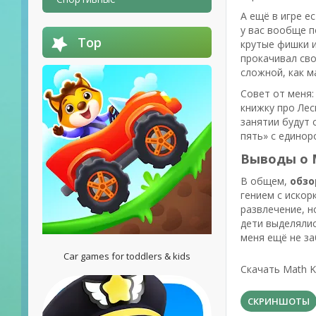
А ещё в игре е
у вас вообще 
Top
крутые фишки и
прокачивал сво
сложной, как м
Совет от меня:
книжку про Лес
занятии будут 
пять» с единор
Выводы о M
В общем,
обзо
гением с искор
развлечение, н
дети выделялис
меня ещё не за
Car games for toddlers & kids
Скачать Math K
СКРИНШОТЫ