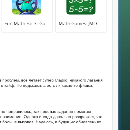
Fun Math Facts: Games for Kids [МОД Premium] APK Android
Math Games [МОД Mega Pack] APK Android
 проблем, все летает супер гладко, никакого лагания
 в кайф. Но подскажи, а есть ли какие-то фишки,
 мне понравилось, как простые задания помогают
т внимание. Однако иногда довольно раздражает, что
т больше вызовов. Надеюсь, в будущих обновлениях