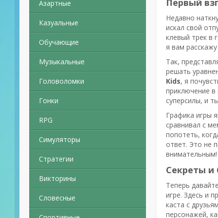
Первый взг
Азартные
Недавно наткну
Казуальные
искал свой отп
клевый трек в 
Обучающие
я вам расскажу
Музыкальные
Так, представл
решать уравнен
Головоломки
Kids
, я почувс
приключение в 
Гонки
суперсилы, и т
Графика игры я
RPG
сравнивал с ме
попотеть, когд
Симуляторы
ответ. Это не 
внимательным!
Стратегии
Секреты и
Викторины
Теперь давайте
игре. Здесь и 
Словесные
каста с друзья
персонажей, ка
Спортивные