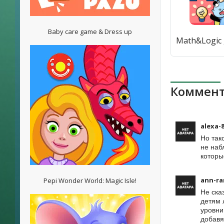
Baby care game & Dress up
Коммент
alexa-
Но так
не наб
которы
ann-ra
Pepi Wonder World: Magic Isle!
Не ска
детям 
уровни
добавя