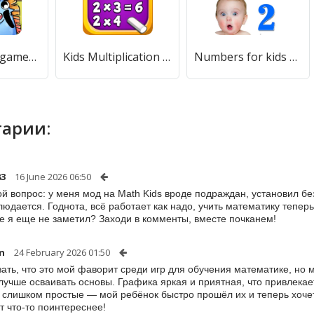
Math&Logic games for kids [МОД Меню] APK Android
Kids Multiplication Math Games [МОД Бесконечные монеты] APK Android
Numbers for kids 1 to 10 Math [МОД Все открыто] APK Android
арии:
83
16 June 2026 06:50
ой вопрос: у меня мод на Math Kids вроде подраждан, установил без
людается. Годнота, всё работает как надо, учить математику теперь
е я еще не заметил? Заходи в комменты, вместе почканем!
n
24 February 2026 01:50
зать, что это мой фаворит среди игр для обучения математике, но
лучше осваивать основы. Графика яркая и приятная, что привлекае
 слишком простые — мой ребёнок быстро прошёл их и теперь хоче
т что-то поинтереснее!