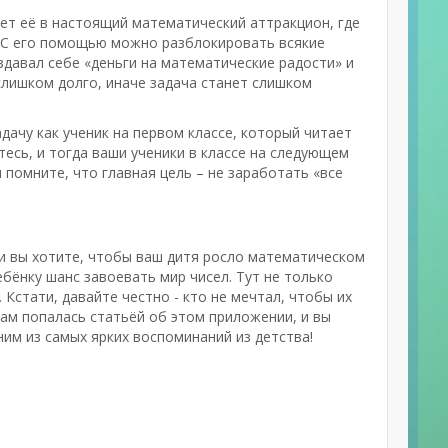
ет её в настоящий математический аттракцион, где
. С его помощью можно разблокировать всякие
аздавал себе «деньги на математические радости» и
слишком долго, иначе задача станет слишком
дачу как ученик на первом классе, который читает
тесь, и тогда ваши ученики в классе на следующем
 помните, что главная цель – не заработать «все
ли вы хотите, чтобы ваш дитя росло математическом
ебёнку шанс завоевать мир чисел. Тут не только
Кстати, давайте честно - кто не мечтал, чтобы их
вам попалась статьёй об этом приложении, и вы
ним из самых ярких воспоминаний из детства!