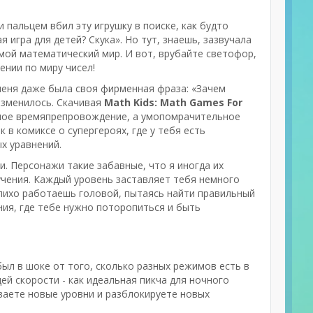
 и пальцем вбил эту игрушку в поиске, как будто
 игра для детей? Скука». Но тут, знаешь, зазвучала
ь мой математический мир. И вот, врубайте светофор,
ении по миру чисел!
 меня даже была своя фирменная фраза: «Зачем
изменилось. Скачивая
Math Kids: Math Games For
льное времяпрепровождение, а умопомрачительное
 в комиксе о супергероях, где у тебя есть
х уравнений.
и. Персонажи такие забавные, что я иногда их
учения. Каждый уровень заставляет тебя немного
 лихо работаешь головой, пытаясь найти правильный
ния, где тебе нужно поторопиться и быть
был в шоке от того, сколько разных режимов есть в
ей скорости - как идеальная пикча для ночного
рываете новые уровни и разблокируете новых