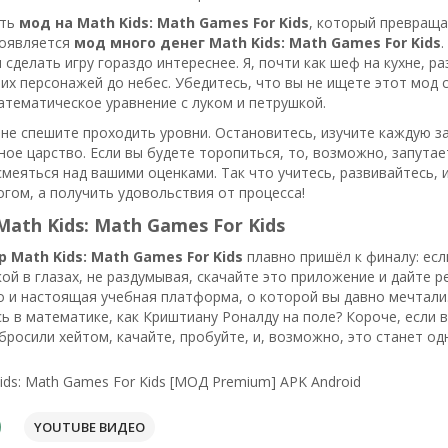
сть
мод на Math Kids: Math Games For Kids
, который превраща
появляется
мод много денег Math Kids: Math Games For Kids
 сделать игру гораздо интереснее. Я, почти как шеф на кухне, р
их персонажей до небес. Убедитесь, что вы не ищете этот мод 
атематическое уравнение с луком и петрушкой.
 не спешите проходить уровни. Остановитесь, изучите каждую за
ное царство. Если вы будете торопиться, то, возможно, запутае
смеяться над вашими оценками. Так что учитесь, развивайтесь, и
огом, а получить удовольствия от процесса!
ath Kids: Math Games For Kids
р Math Kids: Math Games For Kids
плавно пришёл к финалу: ес
кой в глазах, не раздумывая, скачайте это приложение и дайте р
о и настоящая учебная платформа, о которой вы давно мечтали. 
ь в математике, как Криштиану Роналду на поле? Короче, если 
бросили хейтом, качайте, пробуйте, и, возможно, это станет од
ids: Math Games For Kids [МОД Premium] APK Android
YOUTUBE ВИДЕО