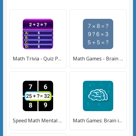
Math Trivia - Quiz Puzzle Game (Математические загадки) [МОД Много денег] APK Android
Math Games - Brain Training [МОД Mega Pack] APK Android
Speed Math Mental Quick Games [МОД Меню] APK Android
Math Games: Brain iq riddles [МОД Много денег] APK Android