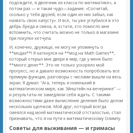
подождите, я двоечник из класса по математике», а
потом раз — и такая чудо—задание: «Сосчитай,
сколько у тебя друзей, если один из них забыл, как
назвать свою капусту». И всё, ты уже углубился в это
дебрь бреда и смеха, и, кстати, это помогло мне
вспомнить, что считать можно не только в магазине
при покупке кетчупа.
И, конечно, дружище, не могу не упомянуть о
**модах**! Я наткнулся на **мод на Math Games**,
который открыл мне двери в мир, где у меня было
**много денег**. Это не только ускоряло мой
прогресс, но и давало возможность попробовать все
премиум-функции, разговоры с числами вышли на весь
экран. Я думал: "Ага, теперь я новенький в
математическом мире, как Эйнштейн на вечеринке" —
и результаты не замедлили себя ждать. С такими
возможностями даже вычисление деления было делом
нескольких щелчков. Мой друг, который всегда
смеялся над моей математической отсталостью, стал
признавать, что я на пути к математическому Олимпу.
Советы для выживания — и гримасы