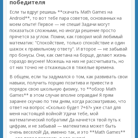
победителя
Если ты вдруг решишь **скачать Math Games на
Android**, то вот тебе пара советов, основанных на
моем опыте! Первое — не спеши! Задачи могут
показаться сложными, но иногда решение просто
прячется за углом. Помни, как говорил мой любимый
математик: "Спокойствие, только спокойствие и один
шажок к правильному ответу". И второе — не забывай
про бонусы. Они, как сметана на борще, делают жизнь
гораздо вкуснее! Можешь на них не рассчитывать, но
от них точно не откажешься в тяжёлые времена.
В общем, если ты задумался о том, как развивать свои
навыки, получить порцию позитива и привести в
порядок свою школьную физику, то **обзор Math
Games** в этом случае вполне оправдан! Я прям
заранее скучаю по тем дням, когда рассматриваю, что
ответ на вопрос «Сколько будет 7+6?» уже стал для
меня настоящей войной! Удачи тебе, мой
математический побратим! Да начнётся твой путь к
цифрам, и не забывай — математика может быть
очень веселой! Да, именно так, и это **Math Games**