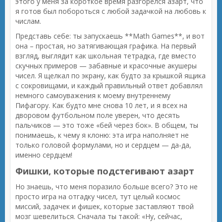
этого у меня за короткое время разгорелся азарт, что
я готов был побороться с любой задачкой на любовь к
числам.
Представь себе: ты запускаешь **Math Games**, и вот
она – простая, но затягивающая графика. На первый
взгляд, выглядит как школьная тетрадка, где вместо
скучных примеров — забавные и красочные акушеры
чисел. Я щелкал по экрану, как будто за крышкой ящика
с сокровищами, и каждый правильный ответ добавлял
немного самоуважения к моему внутреннему
Пифагору. Как будто мне снова 10 лет, и я всех на
дворовом футбольном поле уверен, что десять
пальчиков — это тоже «бей через бок». В общем, ты
понимаешь, к чему я клоню: эта игра наполняет не
только головой формулами, но и сердцем — да-да,
именно сердцем!
Фишки, которые подстегивают азарт
Но знаешь, что меня поразило больше всего? Это не
просто игра на отгадку чисел, тут целый космос
миссий, задачек и фишек, которые заставляют твой
мозг шевелиться. Сначала ты такой: «Ну, сейчас,