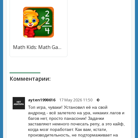
Math Kids: Math Games For Kids [МОД Premium] APK Android
Комментарии:
ayten1990616
17 May 2026 11:50
Топ игра, чуваки! Установил её на свой
андроид - всё залетело на ура, никаких лагов и
багов нет, просто панасоник! Задачки
заставляют немного почесать репу, а это кайф,
когда мозг поработает. Как вам, кстати,
производительность, не подтормаживает на